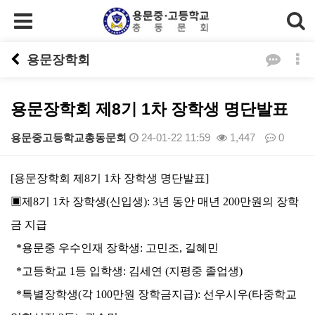
용문장학회
용문장학회 제8기 1차 장학생 명단발표
용문중고등학교총동문회
24-01-22 11:59
1,447
0
본문
[
용문장학회 제
8
기
1
차 장학생 명단발표
]
▣
제
8
기
1
차 장학생
(
신입생
): 3
년 동안 매년
200
만원의 장학
금 지급
*
용문중 우수인재 장학생
:
고민조
,
길혜민
*
고등학교
1
등 입학생
:
김세연
(
지평중 졸업생
)
*
특별장학생
(
각
100
만원 장학금지급
):
선우시우
(
타중학교