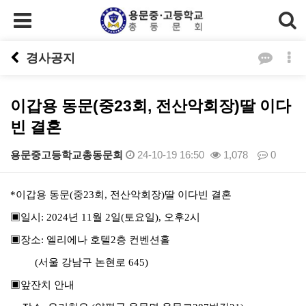
경사공지
이갑용 동문(중23회, 전산악회장)딸 이다
빈 결혼
용문중고등학교총동문회
24-10-19 16:50
1,078
0
본문
*
이갑용 동문
(
중
23
회
,
전산악회장
)
딸 이다빈 결혼
▣
일시
: 2024
년
11
월
2
일
(
토요일
),
오후
2
시
▣
장소
:
엘리에나 호텔
2
층 컨벤션홀
(
서울 강남구 논현로
645)
▣
앞잔치 안내