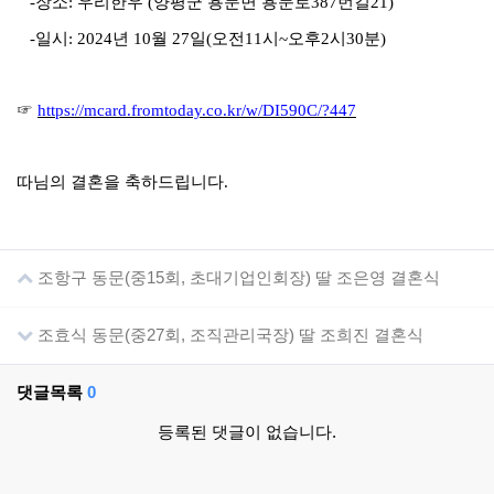
-
장소
:
우리한우
(
양평군 용문면 용문로
387
번길
21)
-
일시
: 2024
년
10
월
27
일
(
오전
11
시
~
오후
2
시
30
분
)
☞
https://mcard.fromtoday.co.kr/w/DI590C/?447
따님의 결혼을 축하드립니다
.
조항구 동문(중15회, 초대기업인회장) 딸 조은영 결혼식
조효식 동문(중27회, 조직관리국장) 딸 조희진 결혼식
댓글목록
0
등록된 댓글이 없습니다.