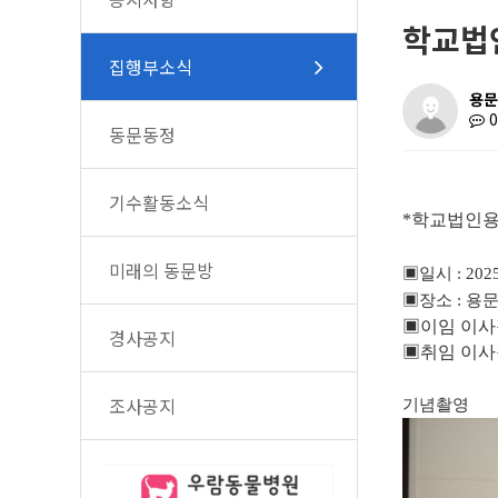
학교법
집행부소식
용문
동문동정
기수활동소식
*학교법인용
미래의 동문방
▣
일시
: 202
▣
장소
:
용문
▣
이임 이사
경사공지
▣
취임 이사
조사공지
기념촬영