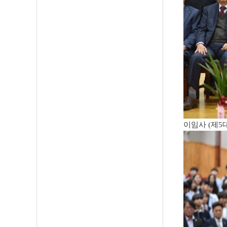
이임사
(
제
5