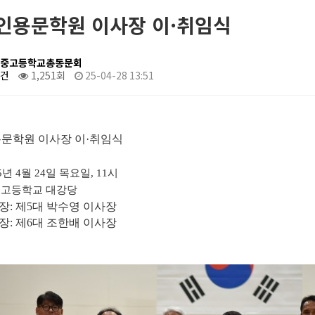
인용문학원 이사장 이·취임식
중고등학교총동문회
0건
1,251회
25-04-28 13:51
문학원 이사장 이
·취임식
5
년
4
월
24
일 목요일
, 11
시
고등학교 대강당
장
:
제
5
대 박수영 이사장
장
:
제
6
대 조한배 이사장