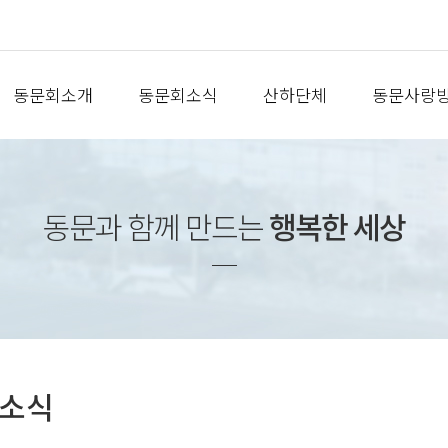
동문회소개
동문회소식
산하단체
동문사랑
동문과 함께 만드는
행복한 세상
소식