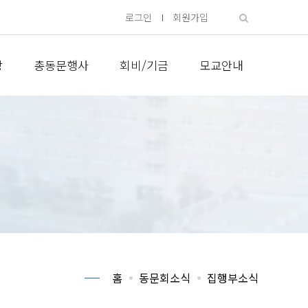
로그인
회원가입
방
총동문행사
회비/기금
모교안내
홈
동문회소식
집행부소식