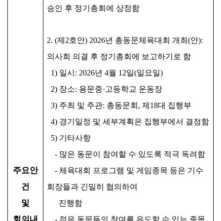
승인 후 정기총회에 상정함
2. (
제
2
호안
) 2026
년 총동문체육대회 개최
(
안
):
의사회 의결 후 정기총회에 보고하기로 함
1)
일시
: 2026
년
4
월
12
일
(
일요일
)
2)
장소
:
용문중
·
고등학교 운동장
3)
주최 및 주관
:
총동문회
,
제
18
대 집행부
4)
경기일정 및 세부계획은 집행부에서 결정함
5)
기타사항
-
많은 동문이 참여할 수 있도록 적극 독려함
주요안
-
체육대회 프로그램 및 게임종목 등은 기수
건
회장들과 긴밀히 협의하여
및
진행함
회의내
-
젊은 동문들의 참여를 유도할 수 있는 종목