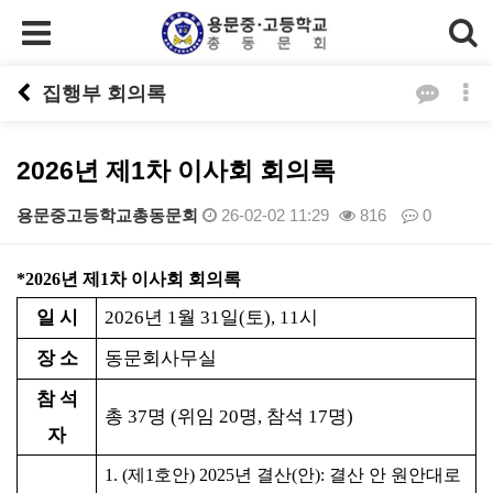
집행부 회의록
2026년 제1차 이사회 회의록
용문중고등학교총동문회
26-02-02 11:29
816
0
본문
*2026년 제1차 이사회 회의록
일 시
2026
년
1
월
31
일
(
토
), 11
시
장 소
동문회사무실
참 석
총
37
명
(
위임
20
명
,
참석
17
명
)
자
1. (
제
1
호안
) 2025
년 결산
(
안
):
결산 안 원안대로